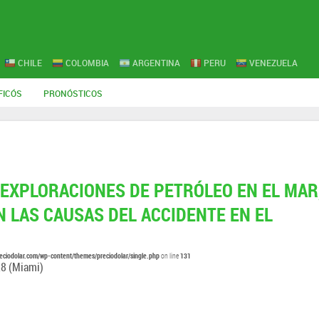
CHILE
COLOMBIA
ARGENTINA
PERU
VENEZUELA
FICÓS
PRONÓSTICOS
EXPLORACIONES DE PETRÓLEO EN EL MAR
 LAS CAUSAS DEL ACCIDENTE EN EL
eciodolar.com/wp-content/themes/preciodolar/single.php
131
on line
28
(Miami)