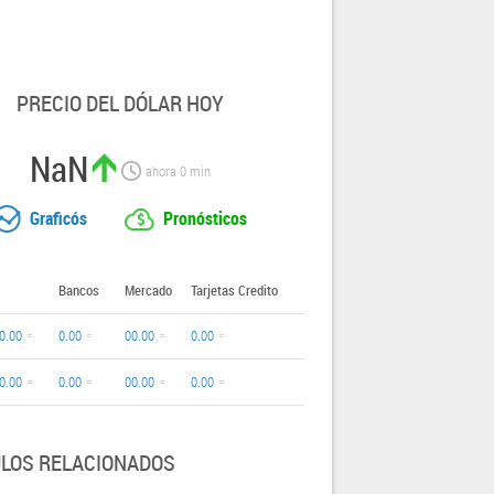
PRECIO DEL DÓLAR HOY
NaN
ahora
0
min
Graficós
Pronósticos
Bancos
Mercado
Tarjetas Credito
0.00
0.00
00.00
0.00
0.00
0.00
00.00
0.00
ULOS RELACIONADOS