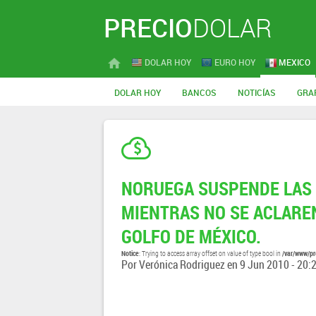
PRECIO
DOLAR
DOLAR HOY
EURO HOY
MEXICO
DOLAR HOY
BANCOS
NOTICÍAS
GRA
NORUEGA SUSPENDE LAS 
MIENTRAS NO SE ACLAREN
GOLFO DE MÉXICO.
Notice
/var/www/pr
: Trying to access array offset on value of type bool in
Por
Verónica Rodriguez
en
9 Jun 2010 - 20: