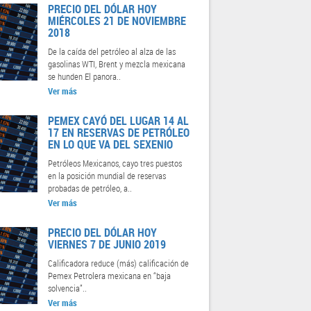
PRECIO DEL DÓLAR HOY
MIÉRCOLES 21 DE NOVIEMBRE
2018
De la caída del petróleo al alza de las
gasolinas WTI, Brent y mezcla mexicana
se hunden El panora..
Ver más
PEMEX CAYÓ DEL LUGAR 14 AL
17 EN RESERVAS DE PETRÓLEO
EN LO QUE VA DEL SEXENIO
Petróleos Mexicanos, cayo tres puestos
en la posición mundial de reservas
probadas de petróleo, a..
Ver más
PRECIO DEL DÓLAR HOY
VIERNES 7 DE JUNIO 2019
Calificadora reduce (más) calificación de
Pemex Petrolera mexicana en “baja
solvencia”..
Ver más