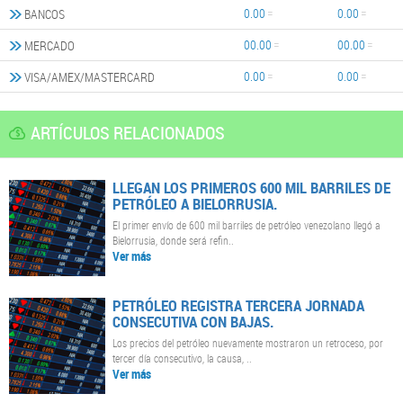
0.00
0.00
BANCOS
00.00
00.00
MERCADO
0.00
0.00
VISA/AMEX/MASTERCARD
ARTÍCULOS RELACIONADOS
LLEGAN LOS PRIMEROS 600 MIL BARRILES DE
PETRÓLEO A BIELORRUSIA.
El primer envío de 600 mil barriles de petróleo venezolano llegó a
Bielorrusia, donde será refin..
Ver más
PETRÓLEO REGISTRA TERCERA JORNADA
CONSECUTIVA CON BAJAS.
Los precios del petróleo nuevamente mostraron un retroceso, por
tercer día consecutivo, la causa, ..
Ver más