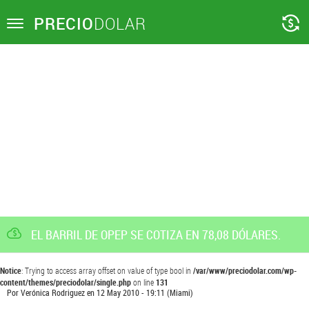
PRECIO
DOLAR
Toggle
navigation
EL BARRIL DE OPEP SE COTIZA EN 78,08 DÓLARES.
Notice
: Trying to access array offset on value of type bool in
/var/www/preciodolar.com/wp-
content/themes/preciodolar/single.php
on line
131
Por
Verónica Rodriguez
en
12 May 2010 - 19:11
(Miami)