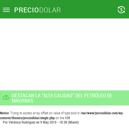
PRECIO
DOLAR
Toggle
navigation
DESTACAN LA “ALTA CALIDAD” DEL PETRÓLEO DE
MALVINAS
Notice
: Trying to access array offset on value of type bool in
/var/www/preciodolar.com/wp-
content/themes/preciodolar/single.php
on line
131
Por
Verónica Rodriguez
en
9 May 2010 - 18:38
(Miami)