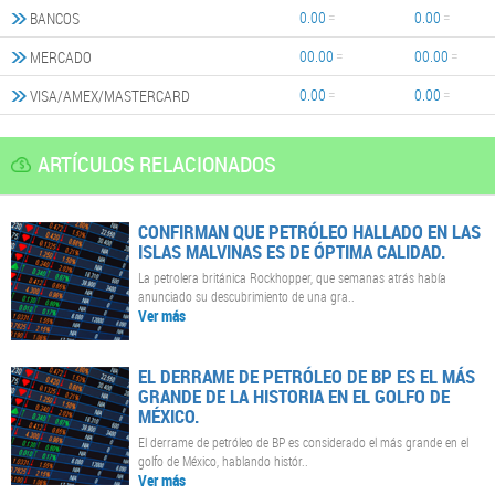
0.00
0.00
BANCOS
00.00
00.00
MERCADO
0.00
0.00
VISA/AMEX/MASTERCARD
ARTÍCULOS RELACIONADOS
CONFIRMAN QUE PETRÓLEO HALLADO EN LAS
ISLAS MALVINAS ES DE ÓPTIMA CALIDAD.
La petrolera británica Rockhopper, que semanas atrás había
anunciado su descubrimiento de una gra..
Ver más
EL DERRAME DE PETRÓLEO DE BP ES EL MÁS
GRANDE DE LA HISTORIA EN EL GOLFO DE
MÉXICO.
El derrame de petróleo de BP es considerado el más grande en el
golfo de México, hablando histór..
Ver más