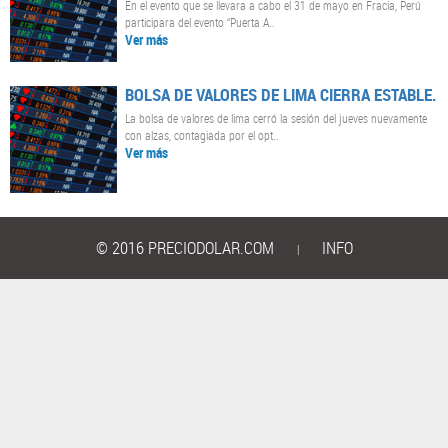
En el evento que se llevara a cabo el 31 de mayo en Fracia, Perú
participara del evento “Puerta A..
Ver más
BOLSA DE VALORES DE LIMA CIERRA ESTABLE.
La bolsa de valores de lima cerró la sesión del jueves nuevamente
con alzas, contagiada por el opt..
Ver más
© 2016 PRECIODOLAR.COM
INFO
|