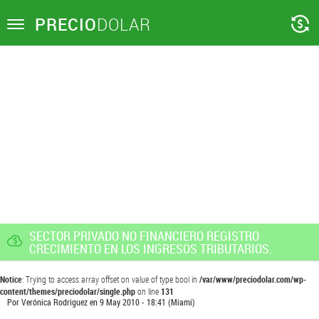
PRECIO
DOLAR
Toggle
navigation
SECTOR PRIVADO NO FINANCIERO REGISTRO
CRECIMIENTO EN LOS INGRESOS TRIBUTARIOS.
Notice
: Trying to access array offset on value of type bool in
/var/www/preciodolar.com/wp-
content/themes/preciodolar/single.php
on line
131
Por
Verónica Rodriguez
en
9 May 2010 - 18:41
(Miami)