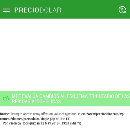
PRECIO
DOLAR
Toggle
navigation
MEF EVALÚA CAMBIOS AL ESQUEMA TRIBUTARIO DE LAS
BEBIDAS ALCOHÓLICAS.
Notice
: Trying to access array offset on value of type bool in
/var/www/preciodolar.com/wp-
content/themes/preciodolar/single.php
on line
131
Por
Verónica Rodriguez
en
12 May 2010 - 19:01
(Miami)