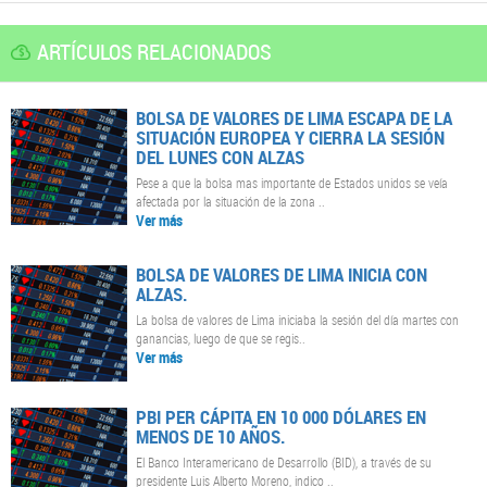
ARTÍCULOS RELACIONADOS
BOLSA DE VALORES DE LIMA ESCAPA DE LA
SITUACIÓN EUROPEA Y CIERRA LA SESIÓN
DEL LUNES CON ALZAS
Pese a que la bolsa mas importante de Estados unidos se veía
afectada por la situación de la zona ..
Ver más
BOLSA DE VALORES DE LIMA INICIA CON
ALZAS.
La bolsa de valores de Lima iniciaba la sesión del día martes con
ganancias, luego de que se regis..
Ver más
PBI PER CÁPITA EN 10 000 DÓLARES EN
MENOS DE 10 AÑOS.
El Banco Interamericano de Desarrollo (BID), a través de su
presidente Luis Alberto Moreno, indico ..