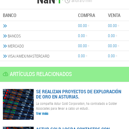
ahora
0
min
BANCO
COMPRA
VENTA
00.00
00.00
0.00
0.00
BANCOS
00.00
00.00
MERCADO
0.00
0.00
VISA/AMEX/MASTERCARD
ARTÍCULOS RELACIONADOS
SE REALIZAN PROYECTOS DE EXPLORACIÓN
DE ORO EN ASTURIAS.
La compañía Astur Gold Corporation, ha contratado a Golder
Associates para llevar a cabo un estudi..
Ver más