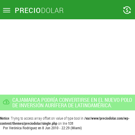
PRECIO
DOLAR
Toggle
navigation
CAJAMARCA PODRÍA CONVERTIRSE EN EL NUEVO POLO
DE INVERSIÓN AURÍFERA DE LATINOAMÉRICA.
Notice
: Trying to access array offset on value of type bool in
/var/www/preciodolar.com/wp-
content/themes/preciodolar/single.php
on line
131
Por
Verónica Rodriguez
en
8 Jun 2010 - 22:29
(Miami)