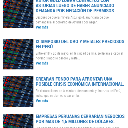
ASTUR GOLD LOGRA CONTACTOS CON
ASTURIAS LUEGO DE HABER ANUNCIADO
DEMANDA POR NEGACIÓN DE PERMISOS.
Después de que la minera Astur gold, anunciara de que
demandaría al gobierno de Asturias por negar..
Ver más
IX SIMPOSIO DEL ORO Y METALES PRECIOSOS
EN PERÚ.
Entre el 18 y 20 de mayo, en la ciudad de lima, se llevara a cabo el
noveno simposio del oro y metal..
Ver más
CREARAN FONDO PARA AFRONTAR UNA
POSIBLE CRISIS ECONÓMICA INTERNACIONAL.
En declaraciones de la ministra de economía y finanzas del Perú,
indico que se plantea crear un fo..
Ver más
EMPRESAS PERUANAS CERRARÍAN NEGOCIOS
POR MAS DE 4,5 MILLONES DE DÓLARES.