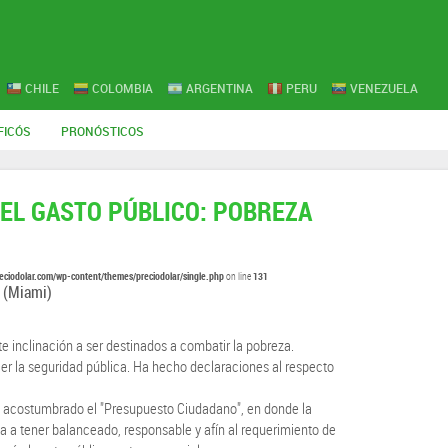
CHILE
COLOMBIA
ARGENTINA
PERU
VENEZUELA
FICÓS
PRONÓSTICOS
EL GASTO PÚBLICO: POBREZA
eciodolar.com/wp-content/themes/preciodolar/single.php
131
on line
(Miami)
te inclinación a ser destinados a combatir la pobreza.
er la seguridad pública. Ha hecho declaraciones al respecto
o acostumbrado el "Presupuesto Ciudadano", en donde la
 a tener balanceado, responsable y afín al requerimiento de