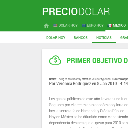
PRECIO
DOLAR
DOLAR HOY
EURO HOY
MEXICO
DOLAR HOY
BANCOS
NOTICÍAS
GRA
PRIMER OBJETIVO D
Notice
/var/www/pr
: Trying to access array offset on value of type bool in
Por
Verónica Rodriguez
en
8 Jan 2010 - 4:44
Los gastos públicos de este año llevaran una fuer
Seguidos por el crecimiento económico y fortalec
hoy la secretaría de Hacienda y Crédito Público.
Hoy en México se ha difunfido como viene siend
dependencia destaca que el gasto para 2010 se va