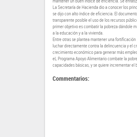
mantener un buen índice de eficiencia. Se enfatiz
La Secretaría de Hacienda dio a conocer los prin
se dijo con alto índice de eficiencia. El documen
transparente posible el uso de los recursos públi
primer objetivo es combatir la pobreza dándole ma
a la educación y a la vivienda.
Entre otras se plantea mantener una fortificación 
luchar directamente contra la delincuencia y el c
crecimiento económico para generar más empleo. 
eL Programa Apoyo Alimentario combate la pobreza
capacidades básicas, y se quiere incrementar el b
Commentarios: