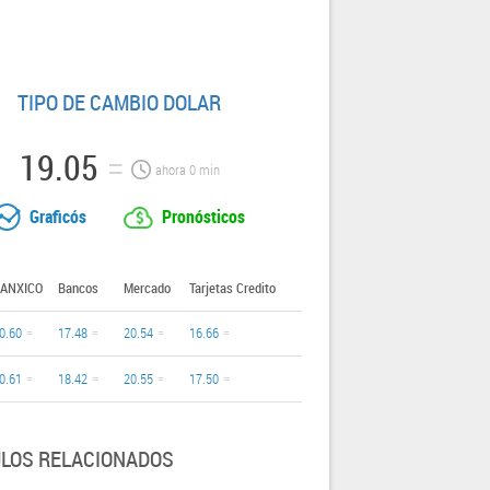
TIPO DE CAMBIO DOLAR
19.05
ahora
0
min
Graficós
Pronósticos
ANXICO
Bancos
Mercado
Tarjetas Credito
0.60
17.48
20.54
16.66
0.61
18.42
20.55
17.50
ULOS RELACIONADOS