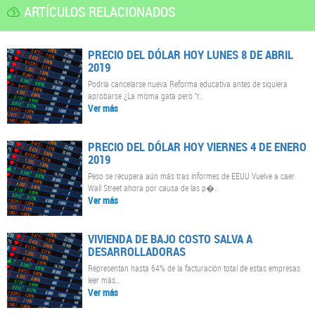
ARTÍCULOS RELACIONADOS
PRECIO DEL DÓLAR HOY LUNES 8 DE ABRIL
2019
Podría cancelarse nueva Reforma educativa antes de siquiera
aprobarse ¿La misma gata pero “r..
Ver más
PRECIO DEL DÓLAR HOY VIERNES 4 DE ENERO
2019
Peso se recupera aún más tras informes de EEUU Vuelve a caer
Wall Street ahora por causa de las p�..
Ver más
VIVIENDA DE BAJO COSTO SALVA A
DESARROLLADORAS
Representan hasta 64% de la facturación total de estas empresas
leer más..
Ver más