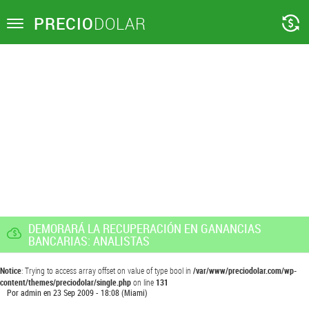
PRECIO
DOLAR
Toggle
navigation
DEMORARÁ LA RECUPERACIÓN EN GANANCIAS
BANCARIAS: ANALISTAS
Notice
: Trying to access array offset on value of type bool in
/var/www/preciodolar.com/wp-
content/themes/preciodolar/single.php
on line
131
Por
admin
en
23 Sep 2009 - 18:08
(Miami)