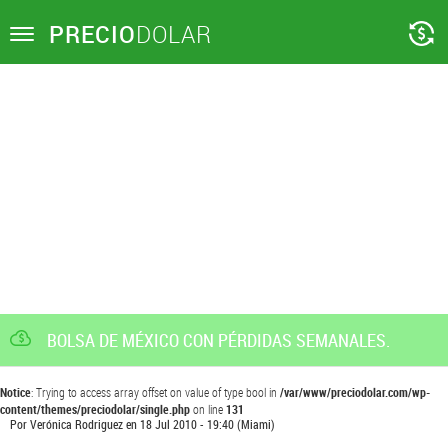
PRECIO
DOLAR
Toggle
navigation
BOLSA DE MÉXICO CON PÉRDIDAS SEMANALES.
Notice
: Trying to access array offset on value of type bool in
/var/www/preciodolar.com/wp-
content/themes/preciodolar/single.php
on line
131
Por
Verónica Rodriguez
en
18 Jul 2010 - 19:40
(Miami)