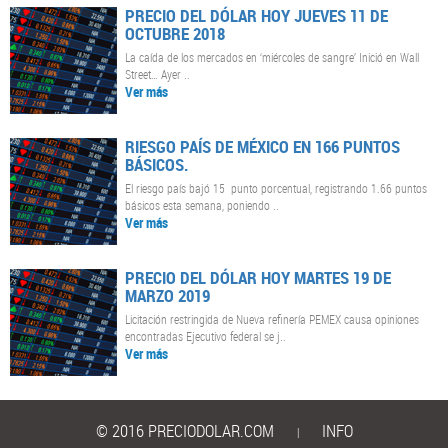
PRECIO DEL DÓLAR HOY JUEVES 11 DE
OCTUBRE 2018
La caída de los mercados en ‘miércoles de sangre’ Inició en Wall
Street… Ayer ..
Ver más
RIESGO PAÍS DE MÉXICO EN 166 PUNTOS
BÁSICOS.
El riesgo país bajó 15 punto porcentual, registrando 1.66 puntos
básicos esta semana, poniendo ..
Ver más
PRECIO DEL DÓLAR HOY MARTES 19 DE
MARZO 2019
Licitación restringida de Nueva refinería PEMEX causa opiniones
encontradas Ejecutivo federal se j..
Ver más
© 2016 PRECIODOLAR.COM
INFO
|