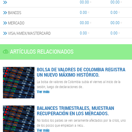
00.00
00.00
0.00
0.00
BANCOS
00.00
00.00
MERCADO
0.00
0.00
VISA/AMEX/MASTERCARD
ARTÍCULOS RELACIONADOS
BOLSA DE VALORES DE COLOMBIA REGISTRA
UN NUEVO MÁXIMO HISTÓRICO.
La bolsa de valores de Colombia subía el viernes al inicio de la
sesión, luego de declaraciones de..
Ver más
BALANCES TRIMESTRALES, MUESTRAN
RECUPERACIÓN EN LOS MERCADOS.
No todos los países se ven seriamente afectados por la crisis, uno
de los pocos que empiezan a recu..
Ver más