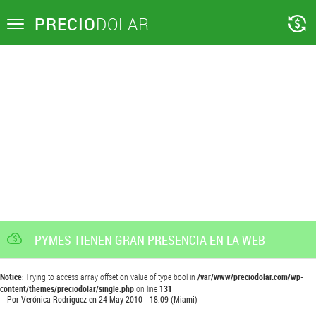
PRECIO
DOLAR
Toggle
navigation
PYMES TIENEN GRAN PRESENCIA EN LA WEB
Notice
: Trying to access array offset on value of type bool in
/var/www/preciodolar.com/wp-
content/themes/preciodolar/single.php
on line
131
Por
Verónica Rodriguez
en
24 May 2010 - 18:09
(Miami)