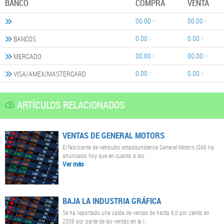
BANCO
COMPRA
VENTA
00.00
00.00
0.00
0.00
BANCOS
00.00
00.00
MERCADO
0.00
0.00
VISA/AMEX/MASTERCARD
ARTÍCULOS RELACIONADOS
VENTAS DE GENERAL MOTORS
El fabricante de vehículos estadounidense General Motors (GM) ha
anunciado hoy que en cuanto a las ..
Ver más
BAJA LA INDUSTRIA GRÁFICA
Se ha reportado una caída de ventas de hasta 6,0 por ciento en
2009 por parte de las ventas en la i..