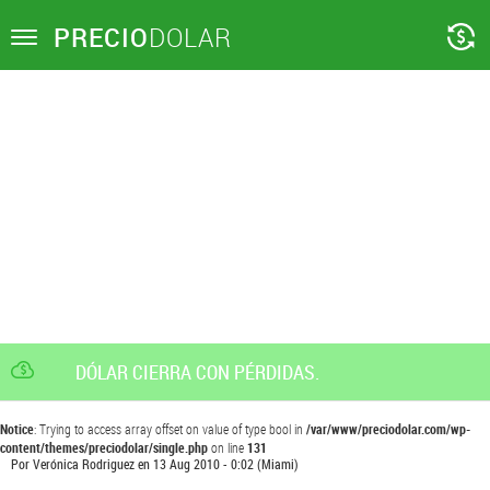
PRECIO
DOLAR
Toggle
navigation
DÓLAR CIERRA CON PÉRDIDAS.
Notice
: Trying to access array offset on value of type bool in
/var/www/preciodolar.com/wp-
content/themes/preciodolar/single.php
on line
131
Por
Verónica Rodriguez
en
13 Aug 2010 - 0:02
(Miami)