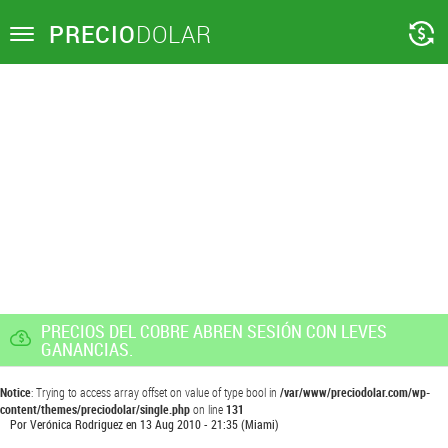
PRECIO
DOLAR
Toggle
navigation
PRECIOS DEL COBRE ABREN SESIÓN CON LEVES
GANANCIAS.
Notice
: Trying to access array offset on value of type bool in
/var/www/preciodolar.com/wp-
content/themes/preciodolar/single.php
on line
131
Por
Verónica Rodriguez
en
13 Aug 2010 - 21:35
(Miami)