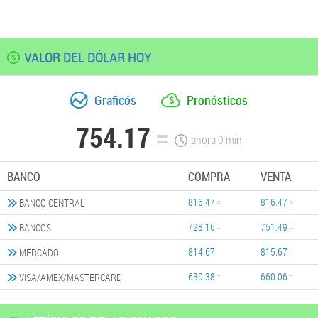
VALOR DEL DÓLAR HOY
Graficós
Pronósticos
754.17
ahora
0
min
BANCO
COMPRA
VENTA
816.47
816.47
BANCO CENTRAL
728.16
751.49
BANCOS
814.67
815.67
MERCADO
630.38
660.06
VISA/AMEX/MASTERCARD