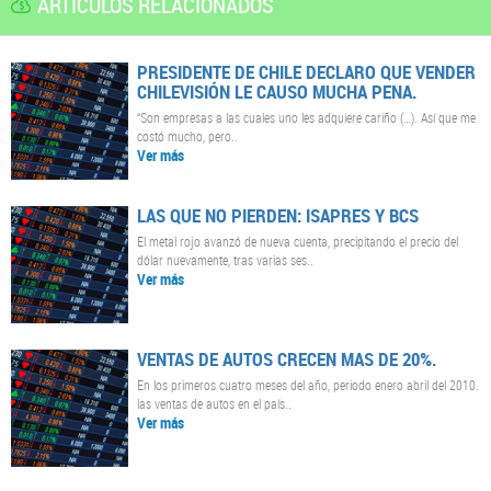
ARTÍCULOS RELACIONADOS
PRESIDENTE DE CHILE DECLARO QUE VENDER
CHILEVISIÓN LE CAUSO MUCHA PENA.
“Son empresas a las cuales uno les adquiere cariño (…). Así que me
costó mucho, pero..
Ver más
LAS QUE NO PIERDEN: ISAPRES Y BCS
El metal rojo avanzó de nueva cuenta, precipitando el precio del
dólar nuevamente, tras varias ses..
Ver más
VENTAS DE AUTOS CRECEN MAS DE 20%.
En los primeros cuatro meses del año, periodo enero abril del 2010.
las ventas de autos en el país..
Ver más