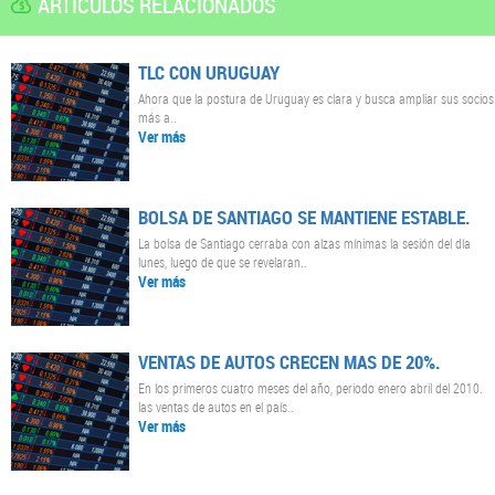
ARTÍCULOS RELACIONADOS
TLC CON URUGUAY
Ahora que la postura de Uruguay es clara y busca ampliar sus socios
más a..
Ver más
BOLSA DE SANTIAGO SE MANTIENE ESTABLE.
La bolsa de Santiago cerraba con alzas mínimas la sesión del día
lunes, luego de que se revelaran..
Ver más
VENTAS DE AUTOS CRECEN MAS DE 20%.
En los primeros cuatro meses del año, periodo enero abril del 2010.
las ventas de autos en el país..
Ver más