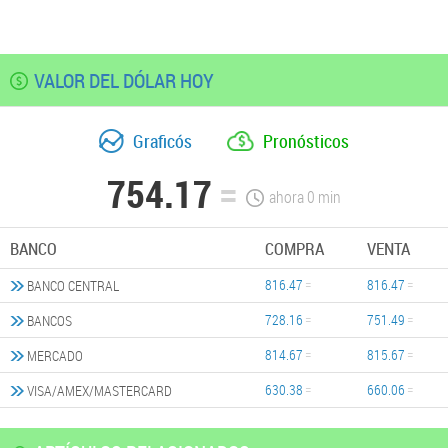
VALOR DEL DÓLAR HOY
Graficós
Pronósticos
754.17
ahora
0
min
BANCO
COMPRA
VENTA
816.47
816.47
BANCO CENTRAL
728.16
751.49
BANCOS
814.67
815.67
MERCADO
630.38
660.06
VISA/AMEX/MASTERCARD