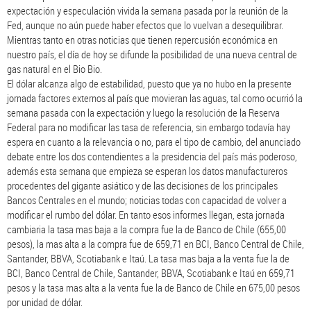
expectación y especulación vivida la semana pasada por la reunión de la
Fed, aunque no aún puede haber efectos que lo vuelvan a desequilibrar.
Mientras tanto en otras noticias que tienen repercusión económica en
nuestro país, el día de hoy se difunde la posibilidad de una nueva central de
gas natural en el Bio Bio.
El dólar alcanza algo de estabilidad, puesto que ya no hubo en la presente
jornada factores externos al país que movieran las aguas, tal como ocurrió la
semana pasada con la expectación y luego la resolución de la Reserva
Federal para no modificar las tasa de referencia, sin embargo todavía hay
espera en cuanto a la relevancia o no, para el tipo de cambio, del anunciado
debate entre los dos contendientes a la presidencia del país más poderoso,
además esta semana que empieza se esperan los datos manufactureros
procedentes del gigante asiático y de las decisiones de los principales
Bancos Centrales en el mundo; noticias todas con capacidad de volver a
modificar el rumbo del dólar. En tanto esos informes llegan, esta jornada
cambiaria la tasa mas baja a la compra fue la de Banco de Chile (655,00
pesos), la mas alta a la compra fue de 659,71 en BCI, Banco Central de Chile,
Santander, BBVA, Scotiabank e Itaú. La tasa mas baja a la venta fue la de
BCI, Banco Central de Chile, Santander, BBVA, Scotiabank e Itaú en 659,71
pesos y la tasa mas alta a la venta fue la de Banco de Chile en 675,00 pesos
por unidad de dólar.