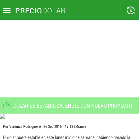
PRECIO
DOLAR
Toggle
navigation
DÓLAR SE ESTABILIZA. ENGIE CON NUEVO PROYECTO
Por
Verónica Rodriguez
en
26 Sep 2016 - 17:13
(Miami)
El dólar opera estable en este lunes inicio de semana, habiendo pasado la