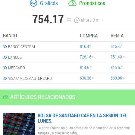
Graficós
Pronósticos
754.17
ahora
0
min
BANCO
COMPRA
VENTA
816.47
816.47
BANCO CENTRAL
728.16
751.49
BANCOS
814.67
815.67
MERCADO
630.38
660.06
VISA/AMEX/MASTERCARD
ARTÍCULOS RELACIONADOS
BOLSA DE SANTIAGO CAE EN LA SESIÓN DEL
LUNES.
La bolsa Chilena no pudo desligarse de la situación de la economía
europea , lo cual se vio reflej..