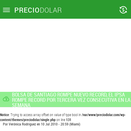
PRECIO
DOLAR
Toggle
navigation
BOLSA DE SANTIAGO ROMPE NUEVO RECORD, EL IPSA
ROMPE RECORD POR TERCERA VEZ CONSECUTIVA EN LA
SEMANA
Notice
: Trying to access array offset on value of type bool in
/var/www/preciodolar.com/wp-
content/themes/preciodolar/single.php
on line
131
Por
Verónica Rodriguez
en
10 Jul 2010 - 20:59
(Miami)