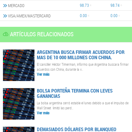
98.73
98.74
MERCADO
0.00
0.00
VISA/AMEX/MASTERCARD
ARTÍCULOS RELACIONADOS
ARGENTINA BUSCA FIRMAR ACUERDOS POR
MAS DE 10 000 MILLONES CON CHINA.
El canciller Héctor Timerman, informo que Argentina buscara firmar
acuerdos con China, durante la v..
Ver más
BOLSA PORTEÑA TERMINA CON LEVES
GANANCIAS
La bolsa argentina cerró estable el lunes debido a que el impulso de
Wall Street limitó las perd..
Ver más
DEMASIADOS DÓLARES POR BLANQUEO