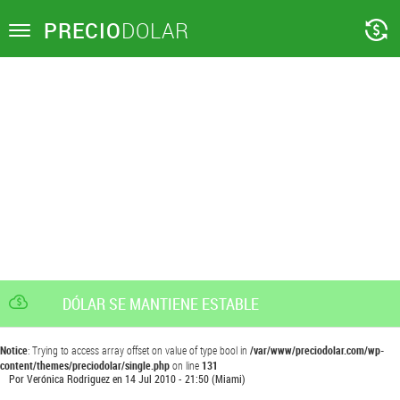
PRECIO
DOLAR
Toggle
navigation
DÓLAR SE MANTIENE ESTABLE
Notice
: Trying to access array offset on value of type bool in
/var/www/preciodolar.com/wp-
content/themes/preciodolar/single.php
on line
131
Por
Verónica Rodriguez
en
14 Jul 2010 - 21:50
(Miami)