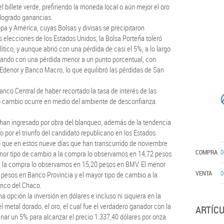
l billete verde, prefiriendo la moneda local o aún mejor el oro
 logrado ganancias.
pa y América, cuyas Bolsas y divisas se precipitaron
as elecciones de los Estados Unidos, la Bolsa Porteña toleró
ítico, y aunque abrió con una pérdida de casi el 5%, a lo largo
izando con una pérdida menor a un punto porcentual, con
denor y Banco Macro, lo que equilibró las pérdidas de San
nco Central de haber recortado la tasa de interés de las
ho cambio ocurre en medio del ambiente de desconfianza
 han ingresado por obra del blanqueo, además de la tendencia
go por el triunfo del candidato republicano en los Estados
o que en estos nueve días que han transcurrido de noviembre
COMPRA
0
nor tipo de cambio a la compra lo observamos en 14,72 pesos
a la compra lo observamos en 15,20 pesos en BMV. El menor
VENTA
0
 pesos en Banco Provincia y el mayor tipo de cambio a la
nco del Chaco.
opción la inversión en dólares e incluso ni siquiera en la
el metal dorado, el oro, el cual fue el verdadero ganador con la
ARTÍC
nar un 5% para alcanzar el precio 1.337,40 dólares por onza.