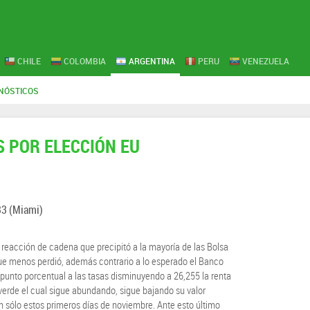
CHILE
COLOMBIA
ARGENTINA
PERU
VENEZUELA
NÓSTICOS
 POR ELECCIÓN EU
33
(Miami)
reacción de cadena que precipitó a la mayoría de las Bolsa
 que menos perdió, además contrario a lo esperado el Banco
punto porcentual a las tasas disminuyendo a 26,255 la renta
 verde el cual sigue abundando, sigue bajando su valor
sólo estos primeros días de noviembre. Ante esto último