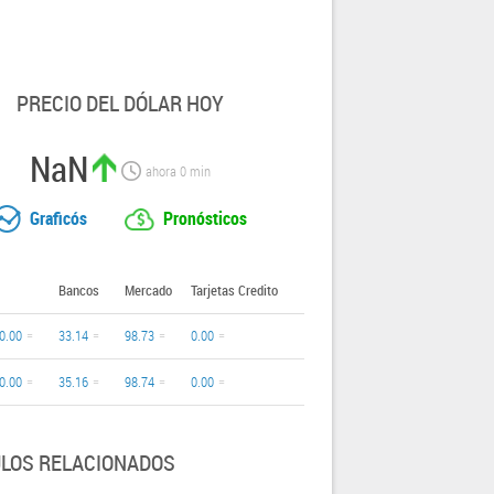
PRECIO DEL DÓLAR HOY
NaN
ahora
0
min
Graficós
Pronósticos
Bancos
Mercado
Tarjetas Credito
0.00
33.14
98.73
0.00
0.00
35.16
98.74
0.00
ULOS RELACIONADOS