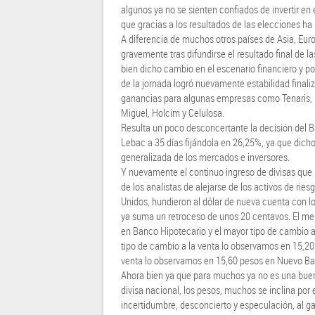
algunos ya no se sienten confiados de invertir en e
que gracias a los resultados de las elecciones ha
A diferencia de muchos otros países de Asia, Euro
gravemente tras difundirse el resultado final de l
bien dicho cambio en el escenario financiero y pol
de la jornada logró nuevamente estabilidad final
ganancias para algunas empresas como Tenaris, E
Miguel, Holcim y Celulosa.
Resulta un poco desconcertante la decisión del Ba
Lebac a 35 días fijándola en 26,25%,.ya que dic
generalizada de los mercados e inversores.
Y nuevamente el continuo ingreso de divisas que
de los analistas de alejarse de los activos de ries
Unidos, hundieron al dólar de nueva cuenta con l
ya suma un retroceso de unos 20 centavos. El me
en Banco Hipotecario y el mayor tipo de cambio 
tipo de cambio a la venta lo observamos en 15,20
venta lo observamos en 15,60 pesos en Nuevo Ba
Ahora bien ya que para muchos ya no es una buena 
divisa nacional, los pesos, muchos se inclina por 
incertidumbre, desconcierto y especulación, al ga