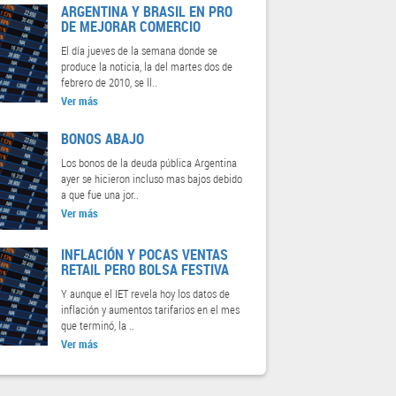
ARGENTINA Y BRASIL EN PRO
DE MEJORAR COMERCIO
El día jueves de la semana donde se
produce la noticia, la del martes dos de
febrero de 2010, se ll..
Ver más
BONOS ABAJO
Los bonos de la deuda pública Argentina
ayer se hicieron incluso mas bajos debido
a que fue una jor..
Ver más
INFLACIÓN Y POCAS VENTAS
RETAIL PERO BOLSA FESTIVA
Y aunque el IET revela hoy los datos de
inflación y aumentos tarifarios en el mes
que terminó, la ..
Ver más