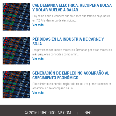
CAE DEMANDA ELECTRICA, RECUPERA BOLSA
Y DÓLAR VUELVE A BAJAR
Hoy se ha dado a conocer que en el mes que terminó cayó hasta
un 7,2 % la demanda de electricidad,..
Ver más
PÉRDIDAS EN LA INDUSTRIA DE CARNE Y
SOJA
Las proteínas son macro-moléculas formadas por otras moléculas
más pequeñas conocidas como amin..
Ver más
GENERACIÓN DE EMPLEO NO ACOMPAÑÓ AL
CRECIMIENTO ECONÓMICO.
El crecimiento económico registrado en los tres primeros meses en
argentina, no se acompaño de un ..
Ver más
© 2016 PRECIODOLAR.COM
INFO
|