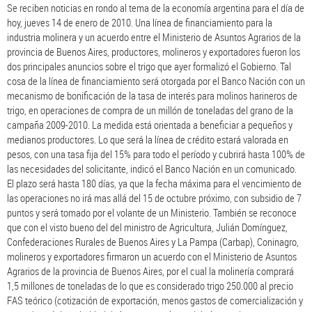
Se reciben noticias en rondo al tema de la economía argentina para el día de
hoy, jueves 14 de enero de 2010. Una línea de financiamiento para la
industria molinera y un acuerdo entre el Ministerio de Asuntos Agrarios de la
provincia de Buenos Aires, productores, molineros y exportadores fueron los
dos principales anuncios sobre el trigo que ayer formalizó el Gobierno. Tal
cosa de la línea de financiamiento será otorgada por el Banco Nación con un
mecanismo de bonificación de la tasa de interés para molinos harineros de
trigo, en operaciones de compra de un millón de toneladas del grano de la
campaña 2009-2010. La medida está orientada a beneficiar a pequeños y
medianos productores. Lo que será la línea de crédito estará valorada en
pesos, con una tasa fija del 15% para todo el período y cubrirá hasta 100% de
las necesidades del solicitante, indicó el Banco Nación en un comunicado.
El plazo será hasta 180 días, ya que la fecha máxima para el vencimiento de
las operaciones no irá mas allá del 15 de octubre próximo, con subsidio de 7
puntos y será tomado por el volante de un Ministerio. También se reconoce
que con el visto bueno del del ministro de Agricultura, Julián Domínguez,
Confederaciones Rurales de Buenos Aires y La Pampa (Carbap), Coninagro,
molineros y exportadores firmaron un acuerdo con el Ministerio de Asuntos
Agrarios de la provincia de Buenos Aires, por el cual la molinería comprará
1,5 millones de toneladas de lo que es considerado trigo 250.000 al precio
FAS teórico (cotización de exportación, menos gastos de comercialización y