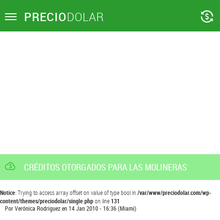
PRECIO
DOLAR
Toggle
navigation
CRÉDITOS OTORGADOS PARA LAS MOLINERAS
Notice
: Trying to access array offset on value of type bool in
/var/www/preciodolar.com/wp-
content/themes/preciodolar/single.php
on line
131
Por
Verónica Rodriguez
en
14 Jan 2010 - 16:36
(Miami)