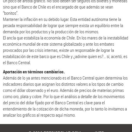
Un poco de artista gráfico. No sólo deben ser seguros los billetes y monedas
sino que el Banco de Chile es el encargado de que además se vean
“bonitos”.
Mantener la inflación en su debido lugar. Esta entidad autónoma tiene la
pesada responsabilidad de lograr que siempre exista un equilibrio entre la
demanda por los productos y la producción de los mismos.
El ancla que estabiliza la economía de Chile. En los mares de la inestabilidad
económica mundial de este sistema globalizado y ante los embates
provocados por las crisis internas, existe un responsable de lograr la
estabilización de este barco que es Chile y ¿adivine quien es?… sí, acertó, es
el Banco Central.
Aportación en términos cambiarios.
Además de lo ya antes mencionado es el Banco Central quien determina los
indicadores diarios que asignan los distintos valores a los tipos de cambio
como el dólar observado y el euro. Además de precios de materias primas
como oro, plata y cobre. Por lo que el análisis a detalle de los movimientos
del precio del dólar fijado por el Banco Central es clave para el
entendimiento de la cotización de dicha moneda, por lo tanto lo invitamos a
analizar los gráficos al respecto aquí mismo.