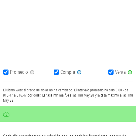
Promedio
Compra
Venta
El último week el precio del dólar no ha cambiado. El intervalo promedio ha sido 0.00 - de
816.47 a 816.47 por dólar. La tasa mínima fue a las Thu May 28 y la tasa máximo a las Thu
May 28
PRECIO DEL DOLAR EN BANCO CENTRAL -
PRECIODOLAR.COM
Cada día escuchamos en relación con las noticias financieras, acerca de