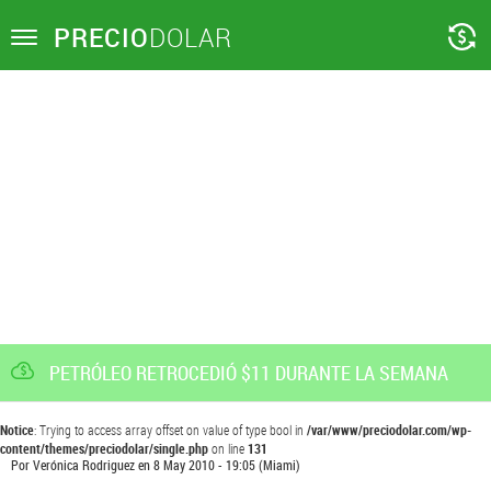
PRECIO
DOLAR
Toggle
navigation
PETRÓLEO RETROCEDIÓ $11 DURANTE LA SEMANA
Notice
: Trying to access array offset on value of type bool in
/var/www/preciodolar.com/wp-
content/themes/preciodolar/single.php
on line
131
Por
Verónica Rodriguez
en
8 May 2010 - 19:05
(Miami)