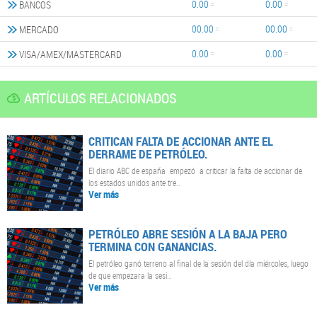
0.00
0.00
BANCOS
00.00
00.00
MERCADO
0.00
0.00
VISA/AMEX/MASTERCARD
ARTÍCULOS RELACIONADOS
CRITICAN FALTA DE ACCIONAR ANTE EL
DERRAME DE PETRÓLEO.
El diario ABC de españa empezó a criticar la falta de accionar de
los estados unidos ante tre..
Ver más
PETRÓLEO ABRE SESIÓN A LA BAJA PERO
TERMINA CON GANANCIAS.
El petróleo ganó terreno al final de la sesión del día miércoles, luego
de que empezara la sesi..
Ver más