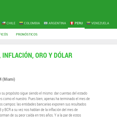
CHILE
COLOMBIA
ARGENTINA
PERU
VENEZUELA
FICÓS
PRONÓSTICOS
 INFLACIÓN, ORO Y DÓLAR
4
(Miami)
o su propósito sigue siendo el mismo: dar cuentas del estado
ses como el nuestro. Pues bien, apenas ha terminado el mes de
os campos: las entidades bancarias exponen sus resultados
B y BCR a su vez nos hablan de la inflación del mes de
forman de su peor caída en tres años. Y a la par de estos