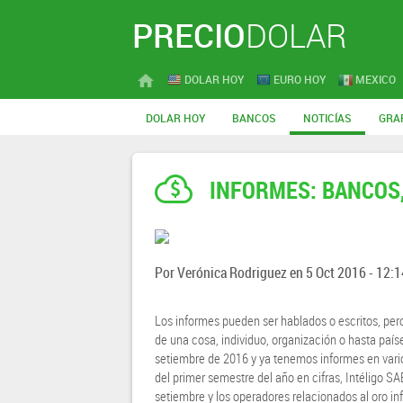
PRECIO
DOLAR
DOLAR HOY
EURO HOY
MEXICO
DOLAR HOY
BANCOS
NOTICÍAS
GRA
INFORMES: BANCOS,
Por
Verónica Rodriguez
en
5 Oct 2016 - 12:1
Los informes pueden ser hablados o escritos, per
de una cosa, individuo, organización o hasta paí
setiembre de 2016 y ya tenemos informes en vari
del primer semestre del año en cifras, Intéligo SA
setiembre y los operadores relacionados al oro in