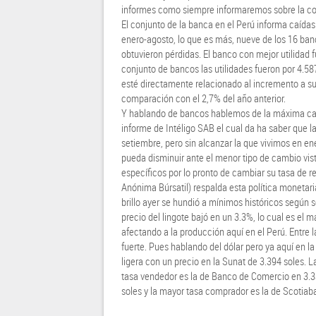
informes como siempre informaremos sobre la coti
El conjunto de la banca en el Perú informa caídas
enero-agosto, lo que es más, nueve de los 16 b
obtuvieron pérdidas. El banco con mejor utilidad 
conjunto de bancos las utilidades fueron por 4.58
esté directamente relacionado al incremento a su
comparación con el 2,7% del año anterior.
Y hablando de bancos hablemos de la máxima casa 
informe de Intéligo SAB el cual da ha saber que 
setiembre, pero sin alcanzar la que vivimos en e
pueda disminuir ante el menor tipo de cambio vist
específicos por lo pronto de cambiar su tasa de r
Anónima Búrsatil) respalda esta política monetar
brillo ayer se hundió a mínimos históricos según 
precio del lingote bajó en un 3.3%, lo cual es el 
afectando a la producción aquí en el Perú. Entre 
fuerte. Pues hablando del dólar pero ya aquí en l
ligera con un precio en la Sunat de 3.394 soles. 
tasa vendedor es la de Banco de Comercio en 3.3
soles y la mayor tasa comprador es la de Scotiab