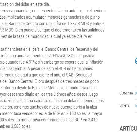
zación del dólar en este día.
 en sus ganancias, con respecto del año anterior, en el periodo
ancos implicados acumularon menores ganancias o de plano
fue el Banco de Crédito con una cifra de 1.887,3 MDS y entre el
7,3 MDS. Bien pudiera ser que el decremento en las utilidades
 vez de la tasa de morosidad la cual ya es de 2,91% en
financiera en el país, el Banco Central de Reserva y del
la inflación anual aumentó de 2.94% a 3.13% de agosto a
nero cuando fue 4.61%; sin embargo se espera que la inflación
o en setiembre. A pesar de esto el BCR no tiene planes
eferencia de aquí a que cierre el año; el SAB (Sociedad
ia del Banco Central. El oro después de tres meses de poco
se informa desde la Bolsa de Metales en Londres ya que el
COMPRA
0
mayor descenso diario en los tres últimos años, desde luego
las razones de dicha caída se culpa a un dólar en general más
VENTA
0
a nación, tenemos que hoy de nueva cuenta abrió a la alza
La menor tasa vendedor es la de BCP en 3.150 soles, la mayor
39 soles. La menor tasa comprador es la de BCP en 3.410
ank en 3.585 soles.
ARTÍC