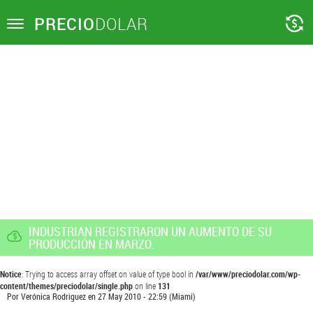
PRECIO
DOLAR
Toggle
navigation
INDUSTRIAN REGISTRARON UN AUMENTO DE SU
PRODUCCIÓN EN MARZO.
Notice
: Trying to access array offset on value of type bool in
/var/www/preciodolar.com/wp-
content/themes/preciodolar/single.php
on line
131
Por
Verónica Rodriguez
en
27 May 2010 - 22:59
(Miami)