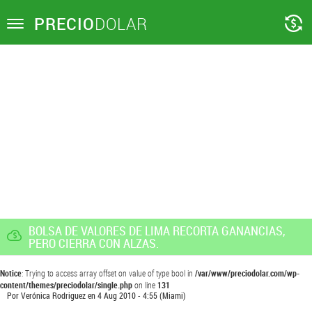
PRECIO
DOLAR
Toggle
navigation
BOLSA DE VALORES DE LIMA RECORTA GANANCIAS,
PERO CIERRA CON ALZAS.
Notice
: Trying to access array offset on value of type bool in
/var/www/preciodolar.com/wp-
content/themes/preciodolar/single.php
on line
131
Por
Verónica Rodriguez
en
4 Aug 2010 - 4:55
(Miami)