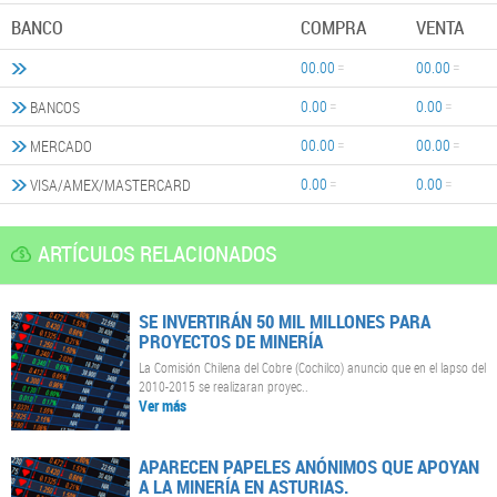
BANCO
COMPRA
VENTA
00.00
00.00
0.00
0.00
BANCOS
00.00
00.00
MERCADO
0.00
0.00
VISA/AMEX/MASTERCARD
ARTÍCULOS RELACIONADOS
SE INVERTIRÁN 50 MIL MILLONES PARA
PROYECTOS DE MINERÍA
La Comisión Chilena del Cobre (Cochilco) anuncio que en el lapso del
2010-2015 se realizaran proyec..
Ver más
APARECEN PAPELES ANÓNIMOS QUE APOYAN
A LA MINERÍA EN ASTURIAS.