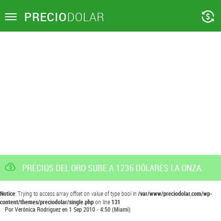
PRECIO
DOLAR
Toggle
navigation
PRECIOS DEL ORO SUBE A 1236 DÓLARES LA ONZA.
Notice
: Trying to access array offset on value of type bool in
/var/www/preciodolar.com/wp-
content/themes/preciodolar/single.php
on line
131
Por
Verónica Rodriguez
en
1 Sep 2010 - 4:50
(Miami)