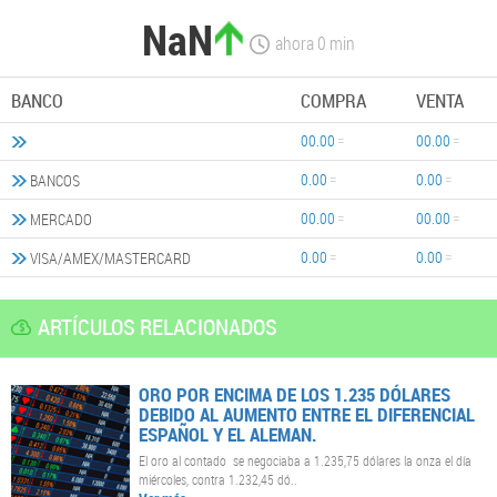
NaN
ahora
0
min
BANCO
COMPRA
VENTA
00.00
00.00
0.00
0.00
BANCOS
00.00
00.00
MERCADO
0.00
0.00
VISA/AMEX/MASTERCARD
ARTÍCULOS RELACIONADOS
ORO POR ENCIMA DE LOS 1.235 DÓLARES
DEBIDO AL AUMENTO ENTRE EL DIFERENCIAL
ESPAÑOL Y EL ALEMAN.
El oro al contado se negociaba a 1.235,75 dólares la onza el día
miércoles, contra 1.232,45 dó..