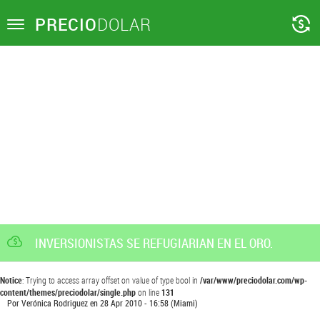
PRECIO
DOLAR
Toggle
navigation
INVERSIONISTAS SE REFUGIARIAN EN EL ORO.
Notice
: Trying to access array offset on value of type bool in
/var/www/preciodolar.com/wp-
content/themes/preciodolar/single.php
on line
131
Por
Verónica Rodriguez
en
28 Apr 2010 - 16:58
(Miami)