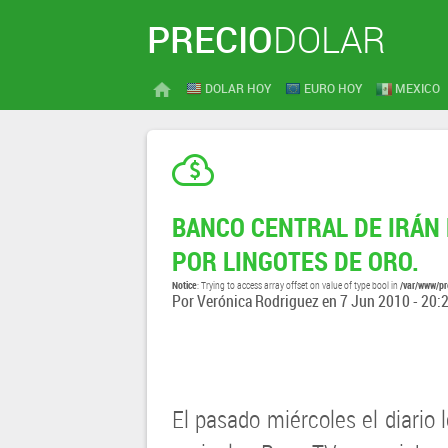
PRECIO
DOLAR
DOLAR HOY
EURO HOY
MEXICO
BANCO CENTRAL DE IRÁN
POR LINGOTES DE ORO.
Notice
/var/www/pr
: Trying to access array offset on value of type bool in
Por
Verónica Rodriguez
en
7 Jun 2010 - 20:
El pasado miércoles el diario 