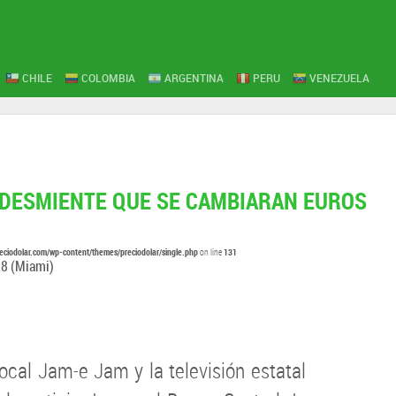
CHILE
COLOMBIA
ARGENTINA
PERU
VENEZUELA
 DESMIENTE QUE SE CAMBIARAN EUROS
eciodolar.com/wp-content/themes/preciodolar/single.php
131
on line
28
(Miami)
local Jam-e Jam y la televisión estatal