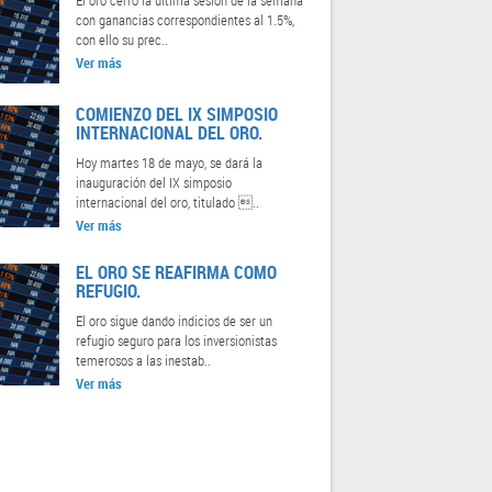
con ganancias correspondientes al 1.5%,
con ello su prec..
Ver más
COMIENZO DEL IX SIMPOSIO
INTERNACIONAL DEL ORO.
Hoy martes 18 de mayo, se dará la
inauguración del IX simposio
internacional del oro, titulado ..
Ver más
EL ORO SE REAFIRMA COMO
REFUGIO.
El oro sigue dando indicios de ser un
refugio seguro para los inversionistas
temerosos a las inestab..
Ver más