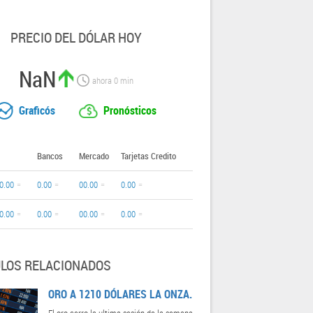
PRECIO DEL DÓLAR HOY
NaN
ahora
0
min
Graficós
Pronósticos
Bancos
Mercado
Tarjetas Credito
0.00
0.00
00.00
0.00
0.00
0.00
00.00
0.00
ULOS RELACIONADOS
ORO A 1210 DÓLARES LA ONZA.
El oro cerro la ultima sesión de la semana