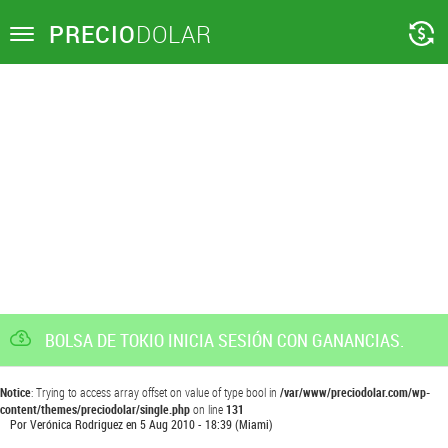
PRECIO
DOLAR
Toggle
navigation
BOLSA DE TOKIO INICIA SESIÓN CON GANANCIAS.
Notice
: Trying to access array offset on value of type bool in
/var/www/preciodolar.com/wp-
content/themes/preciodolar/single.php
on line
131
Por
Verónica Rodriguez
en
5 Aug 2010 - 18:39
(Miami)