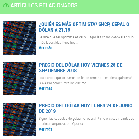
ARTÍCULOS RELACIONADOS
¿QUIÉN ES MÁS OPTIMISTA? SHCP, CEPAL O
DÓLAR A 21.15
Se dice que ser optimista es ver y juzgar las cosas desde el ángulo
más favorable… Pues hoy ..
Ver más
PRECIO DEL DÓLAR HOY VIERNES 28 DE
SEPTIEMBRE 2018
Los bancos que se fueron de fin de semana… ¡en plena quincena!
BBVA Bancomer Para los que rec..
Ver más
PRECIO DEL DÓLAR HOY LUNES 24 DE JUNIO
DE 2019
Siguen las subastas de gobierno federal Primero casas incautadas
a crimen organizado… Y por cu..
Ver más