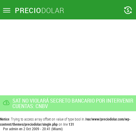
PRECIO
DOLAR
Toggle
navigation
SAT NO VIOLARÁ SECRETO BANCARIO POR INTERVENIR
CUENTAS: CNBV
Notice
: Trying to access array offset on value of type bool in
/var/www/preciodolar.com/wp-
content/themes/preciodolar/single.php
on line
131
Por
admin
en
2 Oct 2009 - 20:41
(Miami)