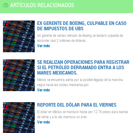
ARTÍCULOS RELACIONADOS
EX GERENTE DE BOEING, CULPABLE EN CASO
DE IMPUESTOS DE UBS
Un gerente de ventas retirado de Boeing se declaró culpable de
esconder casi 2 millones de dólares..
Ver más
SE REALIZAN OPERACIONES PARA REGISTRAR
SI EL PETRÓLEO DERRAMADO ENTRA A LOS
MARES MEXICANOS.
México se encuentra alerta por la posible llegada de la mancha
negra hacia las costas mexicanas,por..
Ver más
REPORTE DEL DÓLAR PARA EL VIERNES
El dólar en México se mantuvo hasta por 12.76 pesos para banda
de venta y a la vez mantuvo un prec..
Ver más