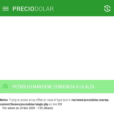
PRECIO
DOLAR
Toggle
navigation
PETRÓLEO MANTIENE TENDENCIA A LA ALZA
Notice
: Trying to access array offset on value of type bool in
/var/www/preciodolar.com/wp-
content/themes/preciodolar/single.php
on line
131
Por
admin
en
24 Nov 2009 - 1:05
(Miami)