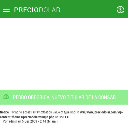
PRECIO
DOLAR
Toggle
navigation
PEDRO ORDORICA, NUEVO TITULAR DE LA CONSAR
Notice
: Trying to access array offset on value of type bool in
/var/www/preciodolar.com/wp-
content/themes/preciodolar/single.php
on line
131
Por
admin
en
5 Dec 2009 - 2:44
(Miami)