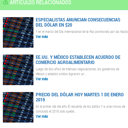
ARTÍCULOS RELACIONADOS
ESPECIALISTAS ANUNCIAN CONSECUENCIAS
DEL DÓLAR EN $20
Y en el marco del Día Internacional de la Paz promovido por las Naci
Ver más
EE.UU. Y MÉXICO ESTABLECEN ACUERDO DE
COMERCIO AGROALIMENTARIO
Luego de dos años de intensas negociaciones, los gobiernos de
México y estados unidos lograron un ..
Ver más
PRECIO DEL DÓLAR HOY MARTES 1 DE ENERO
2019
En el primer día del año El recuento de los daños Y a unas horas de
concluido el 2018 solo queda ..
Ver más