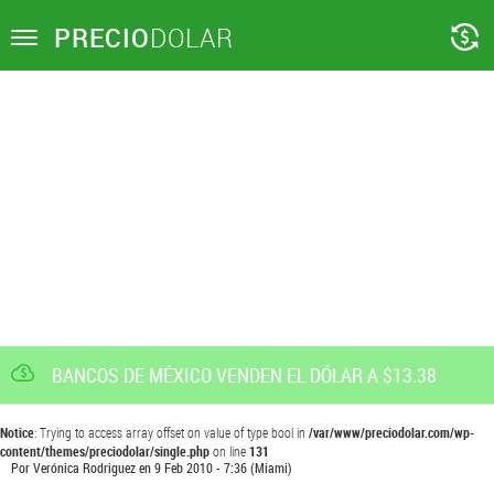
PRECIO
DOLAR
Toggle
navigation
BANCOS DE MÉXICO VENDEN EL DÓLAR A $13.38
Notice
: Trying to access array offset on value of type bool in
/var/www/preciodolar.com/wp-
content/themes/preciodolar/single.php
on line
131
Por
Verónica Rodriguez
en
9 Feb 2010 - 7:36
(Miami)