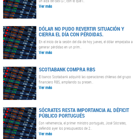
un alza de casi $7, con lo que l..
Ver más
DÓLAR NO PUDO REVERTIR SITUACIÓN Y
CIERRA EL DÍA CON PÉRDIDAS.
En el inicio de la sesión del día de hoy jueves, el dólar empezaba a
generar pérdidas en un prim..
Ver más
SCOTIABANK COMPRA RBS
El banco Scotiabank adquirió las operaciones chilenas del grupo
financiero RBS, ampliando su presen..
Ver más
SÓCRATES RESTA IMPORTANCIA AL DÉFICIT
PÚBLICO PORTUGUÉS
Con vehemencia, el primer ministro portugués, José Sócrates,
defendió ayer los presupuestos de 2..
Ver más