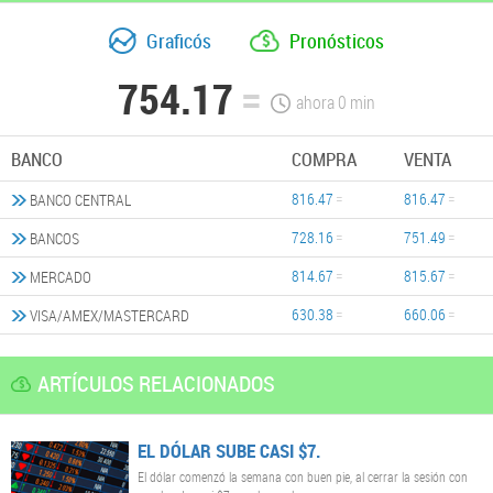
Graficós
Pronósticos
754.17
ahora
0
min
BANCO
COMPRA
VENTA
816.47
816.47
BANCO CENTRAL
728.16
751.49
BANCOS
814.67
815.67
MERCADO
630.38
660.06
VISA/AMEX/MASTERCARD
ARTÍCULOS RELACIONADOS
EL DÓLAR SUBE CASI $7.
El dólar comenzó la semana con buen pie, al cerrar la sesión con