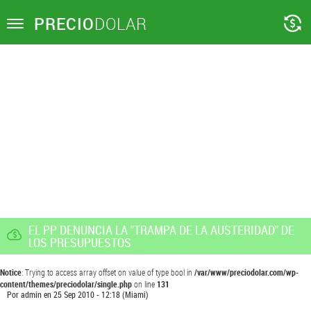
PRECIO
DOLAR
Toggle
navigation
EL PP DENUNCIA LA "TRAMPA DE LA AUSTERIDAD" DE
LOS PRESUPUESTOS
Notice
: Trying to access array offset on value of type bool in
/var/www/preciodolar.com/wp-
content/themes/preciodolar/single.php
on line
131
Por
admin
en
25 Sep 2010 - 12:18
(Miami)