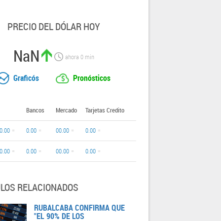
PRECIO DEL DÓLAR HOY
NaN
ahora
0
min
Graficós
Pronósticos
Bancos
Mercado
Tarjetas Credito
0.00
0.00
00.00
0.00
0.00
0.00
00.00
0.00
ULOS RELACIONADOS
RUBALCABA CONFIRMA QUE
"EL 90% DE LOS