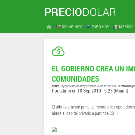
PRECIO
DOLAR
DOLAR HOY
EURO HOY
MEXICO
EL GOBIERNO CREA UN IM
COMUNIDADES
Notice
/var/www/pr
: Trying to access array offset on value of type bool in
Por
admin
en
18 Sep 2010 - 5:23
(Miami)
El tributo gravará principalmente a los operadores
abrirá al capital privado a partir de 2011