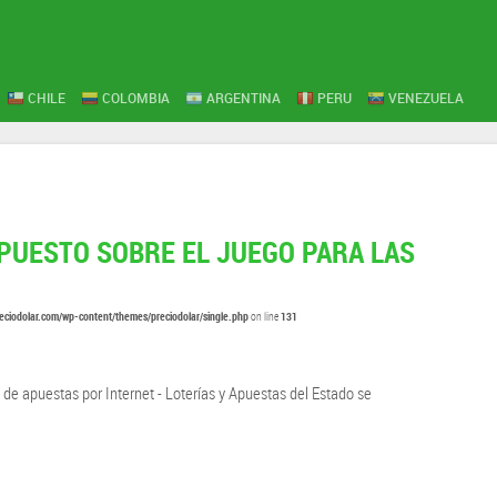
CHILE
COLOMBIA
ARGENTINA
PERU
VENEZUELA
PUESTO SOBRE EL JUEGO PARA LAS
eciodolar.com/wp-content/themes/preciodolar/single.php
131
on line
 de apuestas por Internet - Loterías y Apuestas del Estado se