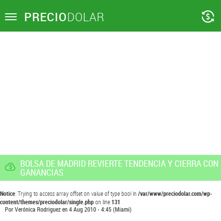
PRECIO
DOLAR
Toggle
navigation
BOLSA DE MADRID REVIERTE TENDENCIA Y CIERRA CON
GANANCIAS
Notice
: Trying to access array offset on value of type bool in
/var/www/preciodolar.com/wp-
content/themes/preciodolar/single.php
on line
131
Por
Verónica Rodriguez
en
4 Aug 2010 - 4:45
(Miami)