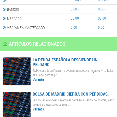
0.00
0.00
BANCOS
00.00
00.00
MERCADO
0.00
0.00
VISA/AMEX/MASTERCARD
ARTÍCULOS RELACIONADOS
LA DEUDA ESPAÑOLA DESCIENDE UN
PELDAÑO
S&P rebaja la calificación a AA con perspectiva negativa – La Bolsa
se hunde, pero la pri..
Ver más
BOLSA DE MADRID CIERRA CON PÉRDIDAS.
Las bolsas europeas cayeron al cierre en la sesión del martes, luego
de que los inversores se reuni..
Ver más