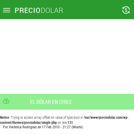
PRECIO
DOLAR
Toggle
navigation
EL DÓLAR EN CHILE
Notice
: Trying to access array offset on value of type bool in
/var/www/preciodolar.com/wp-
content/themes/preciodolar/single.php
on line
131
Por
Verónica Rodriguez
en
17 Feb 2010 - 21:27
(Miami)