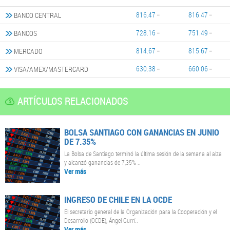
816.47
816.47
BANCO CENTRAL
728.16
751.49
BANCOS
814.67
815.67
MERCADO
630.38
660.06
VISA/AMEX/MASTERCARD
ARTÍCULOS RELACIONADOS
BOLSA SANTIAGO CON GANANCIAS EN JUNIO
DE 7.35%
La Bolsa de Santiago terminó la última sesión de la semana al alza
y alcanzó ganancias de 7,35% ..
Ver más
INGRESO DE CHILE EN LA OCDE
El secretario general de la Organización para la Cooperación y el
Desarrollo (OCDE), Ángel Gurrí..
Ver más