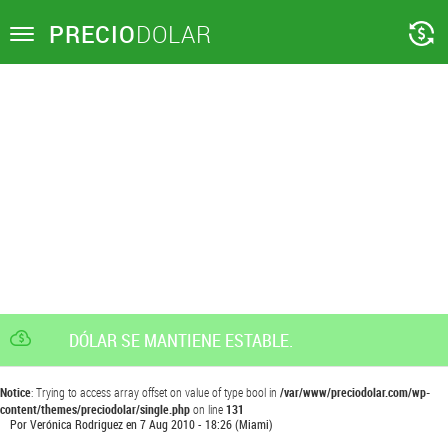
PRECIO
DOLAR
Toggle
navigation
DÓLAR SE MANTIENE ESTABLE.
Notice
: Trying to access array offset on value of type bool in
/var/www/preciodolar.com/wp-
content/themes/preciodolar/single.php
on line
131
Por
Verónica Rodriguez
en
7 Aug 2010 - 18:26
(Miami)