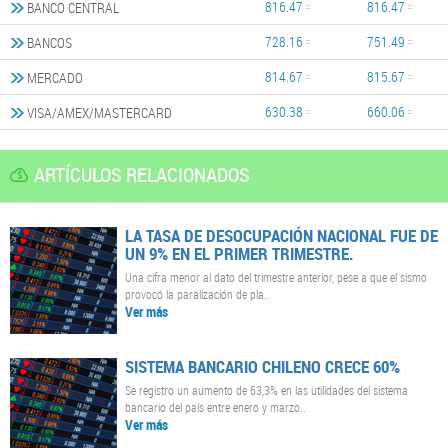
816.47
816.47
BANCO CENTRAL
728.16
751.49
BANCOS
814.67
815.67
MERCADO
630.38
660.06
VISA/AMEX/MASTERCARD
ARTÍCULOS RELACIONADOS
LA TASA DE DESOCUPACIÓN NACIONAL FUE DE
UN 9% EN EL PRIMER TRIMESTRE.
Una cifra menor al dato del trimestre anterior, pese a que el sismo
provocó la paralización de pla..
Ver más
SISTEMA BANCARIO CHILENO CRECE 60%
Se registro un aumento de 63,3% en las utilidades del sistema
bancario del país entre enero y marzo..
Ver más