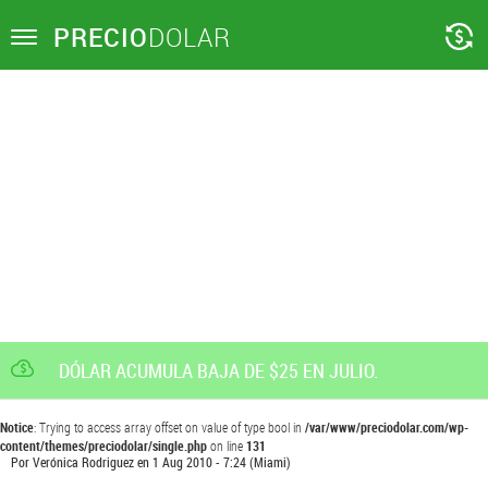
PRECIO
DOLAR
Toggle
navigation
DÓLAR ACUMULA BAJA DE $25 EN JULIO.
Notice
: Trying to access array offset on value of type bool in
/var/www/preciodolar.com/wp-
content/themes/preciodolar/single.php
on line
131
Por
Verónica Rodriguez
en
1 Aug 2010 - 7:24
(Miami)