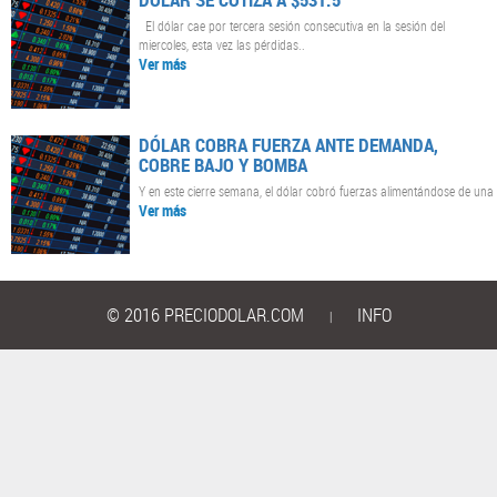
El dólar cae por tercera sesión consecutiva en la sesión del
miercoles, esta vez las pérdidas..
Ver más
DÓLAR COBRA FUERZA ANTE DEMANDA,
COBRE BAJO Y BOMBA
Y en este cierre semana, el dólar cobró fuerzas alimentándose de una
Ver más
© 2016 PRECIODOLAR.COM
INFO
|