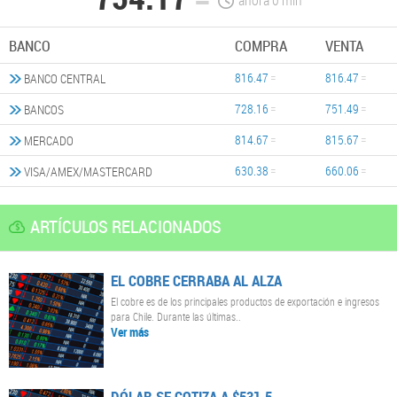
ahora
0
min
BANCO
COMPRA
VENTA
816.47
816.47
BANCO CENTRAL
728.16
751.49
BANCOS
814.67
815.67
MERCADO
630.38
660.06
VISA/AMEX/MASTERCARD
ARTÍCULOS RELACIONADOS
EL COBRE CERRABA AL ALZA
El cobre es de los principales productos de exportación e ingresos
para Chile. Durante las últimas..
Ver más
DÓLAR SE COTIZA A $531.5