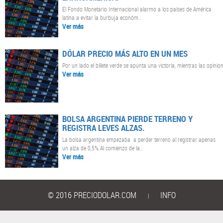
El Fondo Monetario Internacional alarmo a los países de América
latina a evitar la burbuja económ..
Ver más
DÓLAR PRECIO MÁS ALTO EN UN MES
Por un lado el billete verde se apunta una victoria, mientras las opinion
Ver más
BOLSA ARGENTINA PIERDE TERRENO Y
REGISTRA LEVES ALZAS.
La bolsa argentina empezaba a perder terreno al registrar apenas
un alza de 0,5%.Al comienzo de la..
Ver más
© 2016 PRECIODOLAR.COM
INFO
|