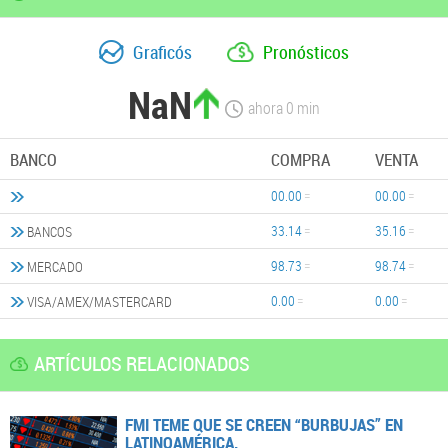
Graficós
Pronósticos
NaN
ahora
0
min
BANCO
COMPRA
VENTA
00.00
00.00
33.14
35.16
BANCOS
98.73
98.74
MERCADO
0.00
0.00
VISA/AMEX/MASTERCARD
ARTÍCULOS RELACIONADOS
FMI TEME QUE SE CREEN “BURBUJAS” EN
LATINOAMÉRICA.