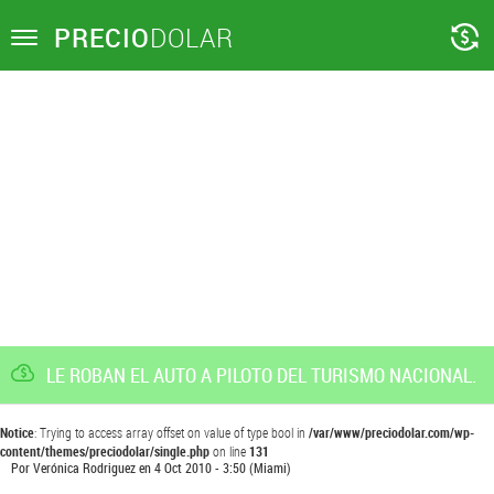
PRECIO
DOLAR
Toggle
navigation
LE ROBAN EL AUTO A PILOTO DEL TURISMO NACIONAL.
Notice
: Trying to access array offset on value of type bool in
/var/www/preciodolar.com/wp-
content/themes/preciodolar/single.php
on line
131
Por
Verónica Rodriguez
en
4 Oct 2010 - 3:50
(Miami)